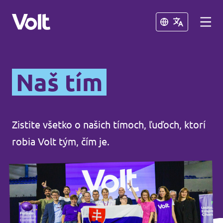
Zavrieť
Zavrieť
Vyberte jazyk
Naš tím
Slovenčina
Politiky
Zistite všetko o našich tímoch, ľuďoch, ktorí
robia Volt tým, čím je.
O Volt
Naši Volt susedia
Ľudia
Volt Česko
Volt Poľsko
Novinky