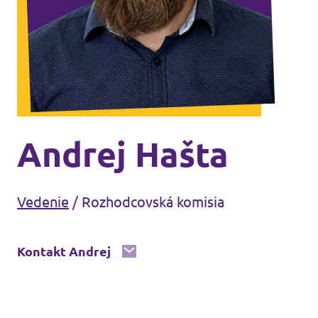
Volt Maďarsko
Udalostí
Volt Rakúsko
Komunálne voľby 2026
Stať sa členom
Andrej Hašta
Podporte Volt Slovensko
Vedenie
/
Rozhodcovská komisia
Otvorené pozície
Kontakt Andrej