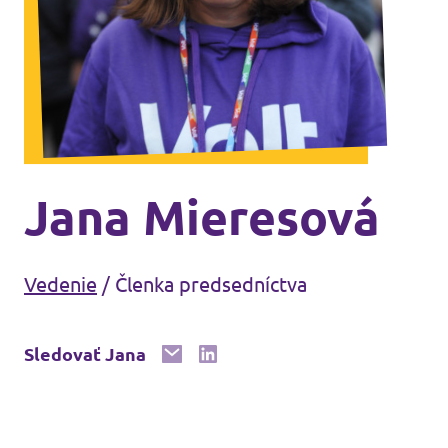
Volt Maďarsko
Udalostí
Volt Rakúsko
Komunálne voľby 2026
Stať sa členom
Jana Mieresová
Podporte Volt Slovensko
Vedenie
/
Členka predsedníctva
Otvorené pozície
Sledovať Jana