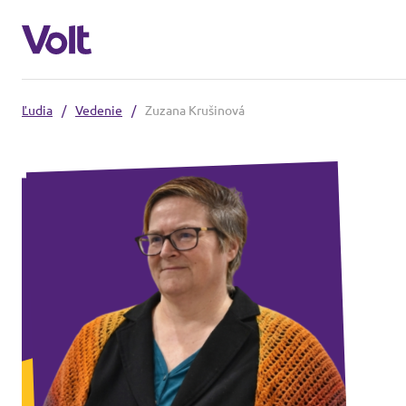
Ľudia
/
Vedenie
/
Zuzana Krušinová
Vyberte jazyk
Slovenčina
Politiky
O Volt
Naši Volt susedia
Ľudia
Volt Česko
Volt Poľsko
Novinky