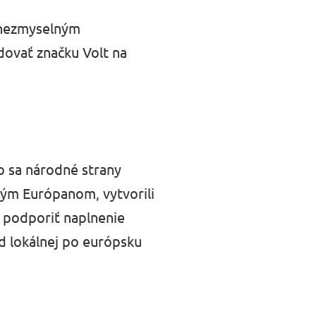
u nezmyselným
dovať značku Volt na
ko sa národné strany
kým Európanom, vytvorili
a podporiť naplnenie
od lokálnej po európsku