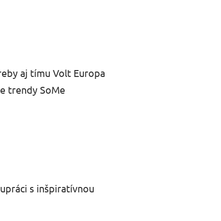
reby aj tímu Volt Europa
lne trendy SoMe
upráci s inšpiratívnou