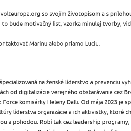
volteuropa.org
so svojím životopisom a s prílohou
 to bude motivačný list, vzorka minulej tvorby, vi
kontaktovať Marinu alebo priamo Luciu.
špecializovaná na ženské líderstvo a prevenciu v
kách od digitalizácie verejného obstarávania cez Br
k Force komisárky Heleny Dalli. Od mája 2023 je s
úry líderstva organizácie a ich aktivistky, ktoré c
ou a pohodou. Robí tak cez leadership programy, 