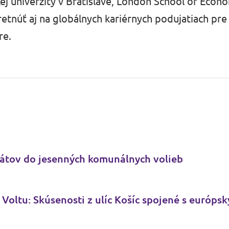
j univerzity v Bratislave, London School of Econo
etnúť aj na globálnych kariérnych podujatiach pre
re.
átov do jesenných komunálnych volieb
Voltu: Skúsenosti z ulíc Košíc spojené s európs