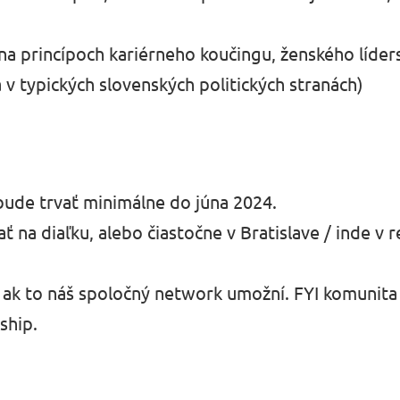
na princípoch kariérneho koučingu, ženského líders
a v typických slovenských politických stranách)
ude trvať minimálne do júna 2024.
ť na diaľku, alebo čiastočne v Bratislave / inde v
, ak to náš spoločný network umožní. FYI komunit
rship.