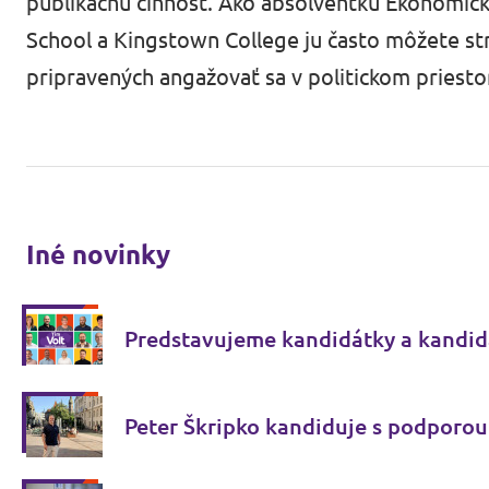
publikačnú činnosť. Ako absolventku Ekonomicke
School a Kingstown College ju často môžete str
pripravených angažovať sa v politickom priesto
Iné novinky
Predstavujeme kandidátky a kandid
Peter Škripko kandiduje s podporou 