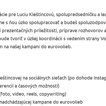
ácie pre
Luciu Kleštincovú
, spolupredsedníčku a le
nne s ňou úzko spolupracovať a budeš spoluzodpove
 prezentačných príležitostí, príprave rozhovorov a
bude tvoriť v úzkej koordinácii s vedením strany Vo
 na našej kampani do eurovolieb.
eštincovej na sociálnych sieťach (po dohode Insta
ferencií a časových možností)
foto, video, reels, copywriting)
j nadchádzajúcej kampane do eurovolieb