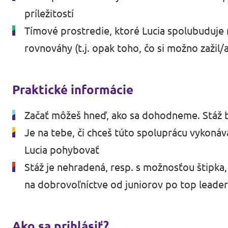
príležitostí
Tímové prostredie, ktoré Lucia spolubuduje 
rovnováhy (t.j. opak toho, čo si možno zažil/
Praktické informácie
Začať môžeš hneď, ako sa dohodneme. Stáž b
Je na tebe, či chceš túto spoluprácu vykonáva
Lucia pohybovať
Stáž je nehradená, resp. s možnosťou štipka
na dobrovoľníctve od juniorov po top leade
Ako sa prihlásiť?