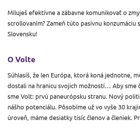
Volt Maďarsko
Udalostí
Miluješ efektívne a zábavne komunikovať o zmysl
Volt Rakúsko
scrollovaním? Zameň túto pasívnu konzumáciu so
Slovensku!
Komunálne voľby 2026
O Volte
Stať sa členom
Súhlasíš, že len Európa, ktorá koná jednotne, mô
Podporte Volt Slovensko
dostali na hranicu svojich možností… Aby sme 
Otvorené pozície
sme
Volt
: prvú paneurópsku stranu. Nový polit
nášho potenciálu. Pôsobíme už vo vyše 30 kraji
úroveň, máme desiatky tisíc členov a členiek. P