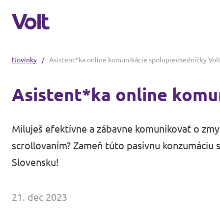
Novinky
/
Asistent*ka online komunikácie spolupredsedníčky Vol
Vyberte jazyk
Asistent*ka online komu
Slovenčina
Politiky
Miluješ efektívne a zábavne komunikovať o zmysl
O Volt
scrollovaním? Zameň túto pasívnu konzumáciu so
Naši Volt susedia
Slovensku!
Ľudia
Volt Česko
21. dec 2023
Volt Poľsko
Novinky