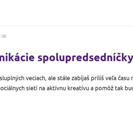
t SK
nikácie spolupredsedníčky
uplných veciach, ale stále zabíjaš príliš veľa čas
ciálnych sietí na aktívnu kreatívu a pomôž tak bu