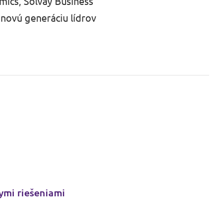
mics, Solvay Business
 novú generáciu lídrov
kymi riešeniami