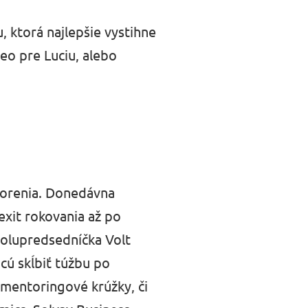
, ktorá najlepšie vystihne
deo pre Luciu, alebo
yhorenia. Donedávna
exit rokovania až po
polupredsedníčka Volt
hcú skĺbiť túžbu po
mentoringové krúžky, či