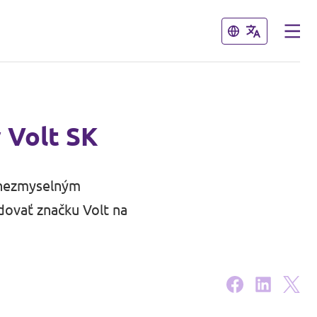
Zavrieť
Zavrieť
 Volt SK
u nezmyselným
dovať značku Volt na