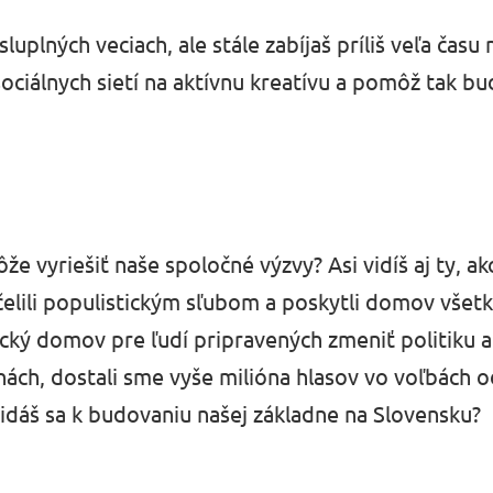
uplných veciach, ale stále zabíjaš príliš veľa čas
ciálnych sietí na aktívnu kreatívu a pomôž tak bu
že vyriešiť naše spoločné výzvy? Asi vidíš aj ty, a
čelili populistickým sľubom a poskytli domov všet
ický domov pre ľudí pripravených zmeniť politiku 
nách, dostali sme vyše milióna hlasov vo voľbách 
ridáš sa k budovaniu našej základne na Slovensku?