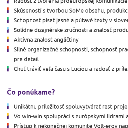
Radosť z tvorenia proeurópskej komunikáci
Skúseností s tvorbou SoMe obsahu, produkc
Schopnosť písať jasné a pútavé texty v slov
Solídne dizajnérske zručnosti a znalosť pro
Aktívna znalosť angličtiny
Silné organizačné schopnosti, schopnosť pra
pre detail
Chuť tráviť veľa času s Luciou a radosť z prí
Čo ponúkame?
Unikátnu príležitosť spoluvytvárať rast proj
Vo win-win spolupráci s európskymi lídrami a
Prístup k nekonečnej komunite Volt-erov napr