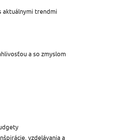
s aktuálnymi trendmi
ahlivosťou a so zmyslom
budgety
nšpirácie, vzdelávania a