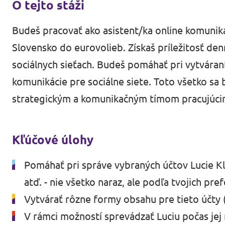
O tejto stáži
Médiá a tlač
Budeš pracovať ako asistent/ka online komunik
Slovensko do eurovolieb. Získaš príležitosť de
sociálnych sieťach. Budeš pomáhať pri vytváraní
komunikácie pre sociálne siete. Toto všetko sa 
strategickým a komunikačným tímom pracujúcim
Kľúčové úlohy
Pomáhať pri správe vybraných účtov Lucie Kl
atď. - nie všetko naraz, ale podľa tvojich pre
Vytvárať rôzne formy obsahu pre tieto účty (
V rámci možností sprevádzať Luciu počas je