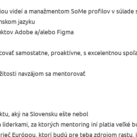
e
iou videí a manažmentom SoMe profilov v súlade 
enskom jazyku
duktov Adobe a/alebo Figma
covať samostatne, proaktívne, s excelentnou spoľ
ležitosti navzájom sa mentorovať
ektu, aký na Slovensku ešte nebol
 líderkami, za ktorých mentoring iní platia veľké 
ieč Európou, ktorí budú pre teba zdrojom rastu, i