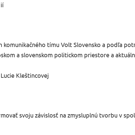
ií
ch komunikačného tímu Volt Slovensko a podľa pot
pskom a slovenskom politickom priestore a aktuá
Lucie Kleštincovej
rmovať svoju závislosť na zmysluplnú tvorbu v spol