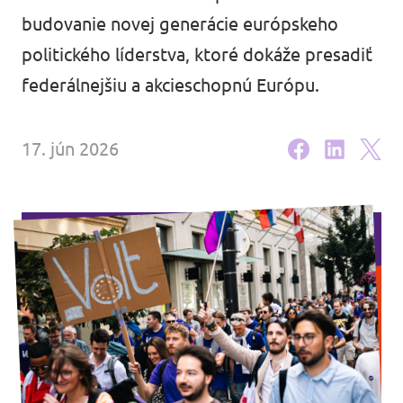
Volt Maďarsko
budovanie novej generácie európskeho
Udalostí
Volt Rakúsko
politického líderstva, ktoré dokáže presadiť
federálnejšiu a akcieschopnú Európu.
Komunálne voľby 2026
17. jún 2026
Stať sa členom
Podporte Volt Slovensko
Otvorené pozície