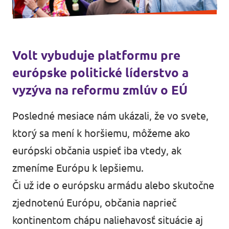
Médiá a tlač
Volt vybuduje platformu pre
európske politické líderstvo a
vyzýva na reformu zmlúv o EÚ
Posledné mesiace nám ukázali, že vo svete,
ktorý sa mení k horšiemu, môžeme ako
európski občania uspieť iba vtedy, ak
zmeníme Európu k lepšiemu.
Či už ide o európsku armádu alebo skutočne
zjednotenú Európu, občania naprieč
kontinentom chápu naliehavosť situácie aj