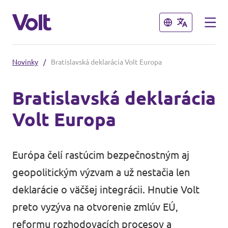
Zavrieť
Zavrieť
Novinky
/
Bratislavská deklarácia Volt Europa
Vyberte jazyk
Bratislavská deklarácia
Slovenčina
Volt Europa
Politiky
O Volt
Európa čelí rastúcim bezpečnostným aj
Naši Volt susedia
geopolitickým výzvam a už nestačia len
Ľudia
Volt Česko
deklarácie o väčšej integrácii. Hnutie Volt
preto vyzýva na otvorenie zmlúv EÚ,
Volt Poľsko
Novinky
reformu rozhodovacích procesov a