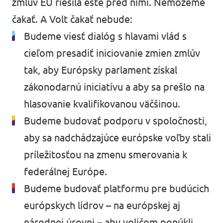
zmlúv EÚ riešila ešte pred nimi. Nemôžeme
čakať. A Volt čakať nebude:
Budeme viesť dialóg s hlavami vlád s
cieľom presadiť iniciovanie zmien zmlúv
tak, aby Európsky parlament získal
zákonodarnú iniciatívu a aby sa prešlo na
hlasovanie kvalifikovanou väčšinou.
Budeme budovať podporu v spoločnosti,
aby sa nadchádzajúce európske voľby stali
príležitosťou na zmenu smerovania k
federálnej Európe.
Budeme budovať platformu pre budúcich
európskych lídrov – na európskej aj
národnej úrovni – aby voličom ponúkli