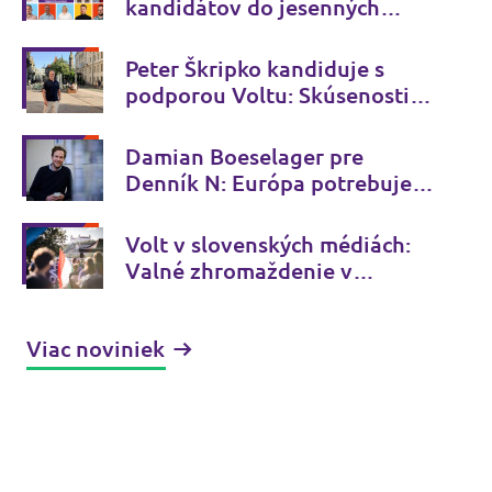
kandidátov do jesenných
komunálnych volieb
Peter Škripko kandiduje s
podporou Voltu: Skúsenosti z
ulíc Košíc spojené s
európskymi riešeniami
Damian Boeselager pre
Denník N: Európa potrebuje
viac odvahy, menej populizmu
Volt v slovenských médiách:
Valné zhromaždenie v
Bratislave vzbudilo pozornosť
Viac noviniek